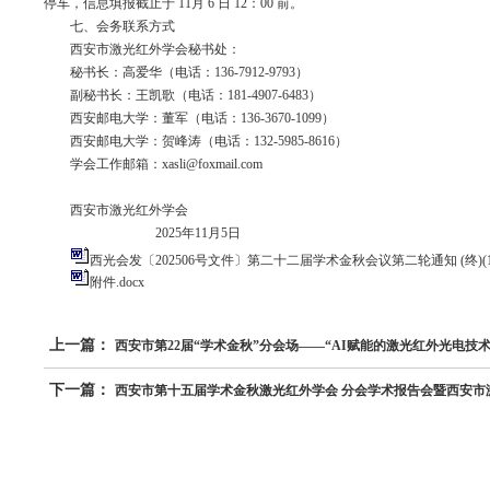
停车，信息填报截止于
11
月
6
日
12
：
00
前。
七、会务联系方式
西安市激光红外学会秘书处：
秘书长：高爱华（电话：
136-7912-9793
）
副秘书长：王凯歌（电话：
181-4907-6483
）
西安邮电大学：董军（电话：
136-3670-1099
）
西安邮电大学：贺峰涛（电话：
132-5985-8616
）
学会工作邮箱：
xasli@foxmail.com
西安市激光红外学会
2025年
11
月
5
日
西光会发〔202506号文件〕第二十二届学术金秋会议第二轮通知 (终)(1)(1
附件.docx
上一篇：
西安市第22届“学术金秋”分会场——“AI赋能的激光红外光电技术
下一篇：
西安市第十五届学术金秋激光红外学会 分会学术报告会暨西安市激光