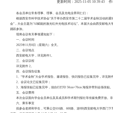
更新时间：2025-11-05 10:3
各会员单位常务理事、理事、会员及光电业界同仁们：
根据西安市科学技术协会“关于举办西安市第二十二届学术金秋活动的通
会”，大会主题为“
AI
赋能的激光红外光电技术论坛”。本届大会由西安邮电大
踊跃参加。
现将会议有关事项通知如下：
一、会议时间
2025年
11
月
8
日（星期六）全天。
二、会议地点
西安邮电大学，详见附件
1
。
三、会议议程
详见附件
2
。
四、会议报告征集
1、“学术金秋”大会学术报告、邀请报告、快闪报告已征集完毕，详见附
2、会议论文已征集完毕；
3、海报张贴已征集完毕，须自行打印
50cm
×
70cm
海报并带到会场张贴。
五、会议费用
本次会议面向学会会员单位及其成员和学术期刊报社等传媒免费开放。非
六、乘车事宜
拟参会老师和学生，可乘公交
616
路、
600
路、游
9
到西安邮电大学西门下