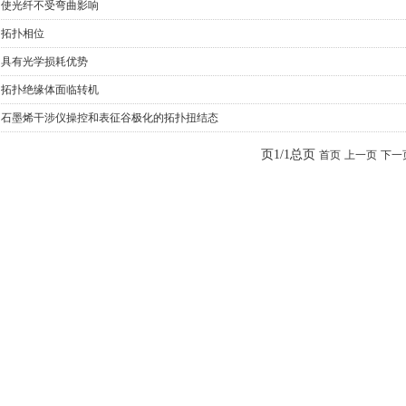
·
使光纤不受弯曲影响
·
拓扑相位
·
具有光学损耗优势
·
拓扑绝缘体面临转机
·
石墨烯干涉仪操控和表征谷极化的拓扑扭结态
页1/1总页
首页
上一页
下一