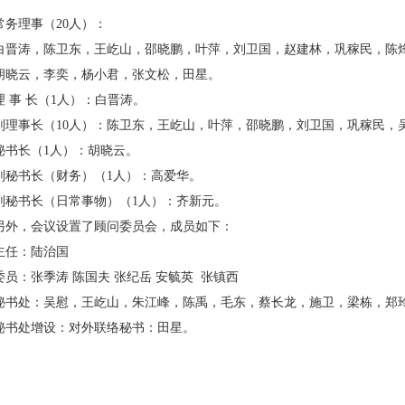
常务理事（20人）：
白晋涛，陈卫东，王屹山，邵晓鹏，叶萍，刘卫国，赵建林，巩稼民，陈
胡晓云，李奕，杨小君，张文松，田星。
理 事 长（1人）：白晋涛。
副理事长（10人）：陈卫东，王屹山，叶萍，邵晓鹏，刘卫国，巩稼民，
秘书长（1人）：胡晓云。
副秘书长（财务）（1人）：高爱华。
副秘书长（日常事物）（1人）：齐新元。
另外，会议设置了顾问委员会，成员如下：
主任：陆治国
委员：张季涛 陈国夫 张纪岳 安毓英 张镇西
秘书处：吴慰，王屹山，朱江峰，陈禹，毛东，蔡长龙，施卫，梁栋，郑
秘书处增设：对外联络秘书：田星。