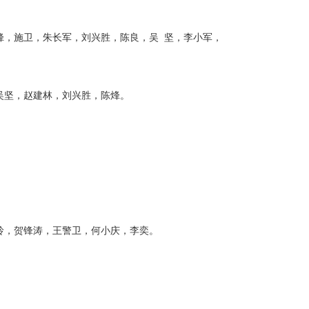
烽，施卫，朱长军，刘兴胜，陈良，吴 坚，李小军，
吴坚，赵建林，刘兴胜，陈烽。
玲，贺锋涛，王警卫，何小庆，李奕。