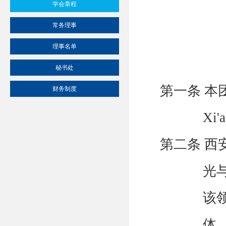
学会章程
常务理事
理事名单
秘书处
第一条 本
财务制度
Xi'a
第二条 西
光
该
体