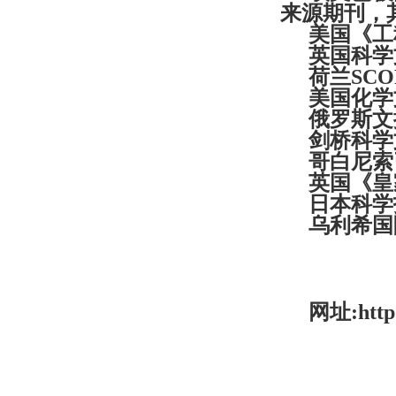
来源期刊，
美国《工
英国科学
荷兰
SCO
美国化学
俄罗斯文
剑桥科学
哥白尼索
英国《皇
日本科学
乌利希国
网址
:htt