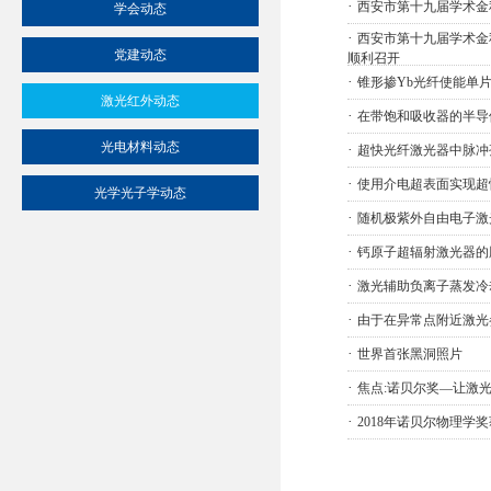
·
西安市第十九届学术金
学会动态
·
西安市第十九届学术金
党建动态
顺利召开
·
锥形掺Yb光纤使能单
激光红外动态
·
在带饱和吸收器的半导
光电材料动态
·
超快光纤激光器中脉冲
·
使用介电超表面实现超
光学光子学动态
·
随机极紫外自由电子激
·
钙原子超辐射激光器的
·
激光辅助负离子蒸发冷
·
由于在异常点附近激光
·
世界首张黑洞照片
·
焦点:诺贝尔奖—让激
·
2018年诺贝尔物理学